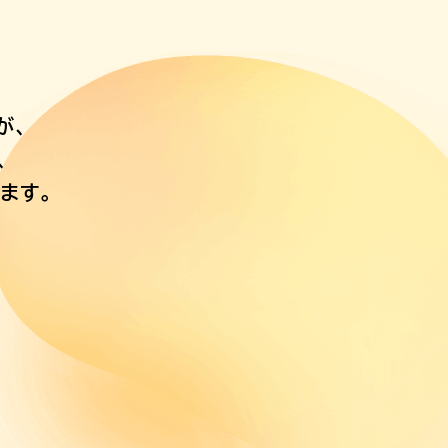
が、
、
ます。