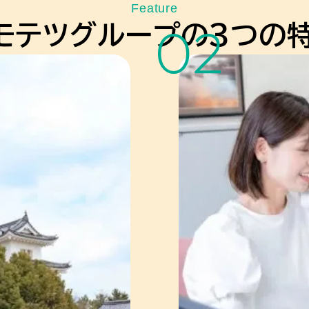
Feature
モ
テ
ツ
グ
ル
ー
プ
の
3
つ
の