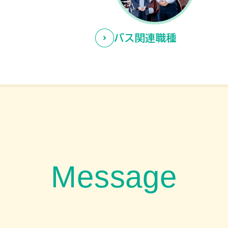
バス関連職種
M
e
s
s
a
g
e