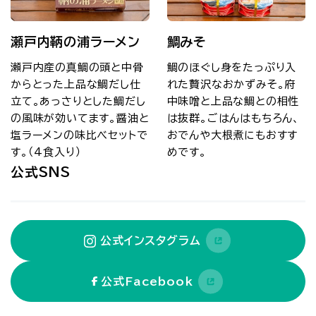
瀬戸内鞆の浦ラーメン
鯛みそ
瀬戸内産の真鯛の頭と中骨
鯛のほぐし身をたっぷり入
からとった上品な鯛だし仕
れた贅沢なおかずみそ。府
立て。あっさりとした鯛だし
中味噌と上品な鯛との相性
の風味が効いてます。醤油と
は抜群。ごはんはもちろん、
塩ラーメンの味比べセットで
おでんや大根煮にもおすす
す。（4食入り）
めです。
公式SNS
公式インスタグラム
公式Facebook