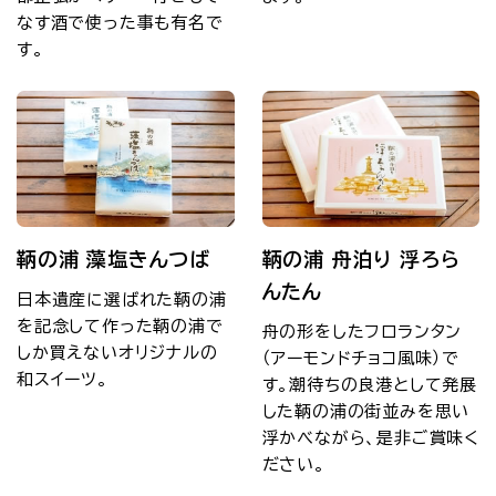
なす酒で使った事も有名で
す。
鞆の浦 藻塩きんつば
鞆の浦 舟泊り 浮ろら
んたん
日本遺産に選ばれた鞆の浦
を記念して作った鞆の浦で
舟の形をしたフロランタン
しか買えないオリジナルの
（アーモンドチョコ風味）で
和スイーツ。
す。潮待ちの良港として発展
した鞆の浦の街並みを思い
浮かべながら、是非ご賞味く
ださい。