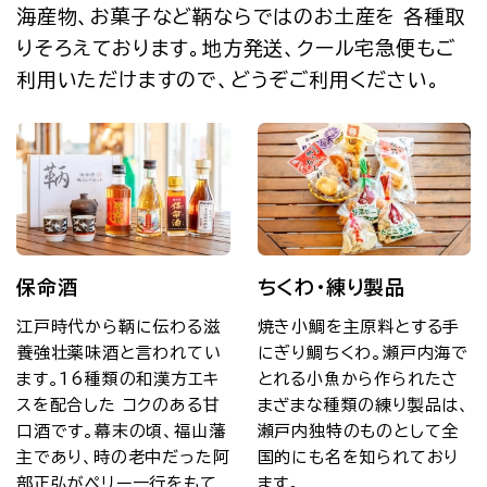
海産物、お菓子など鞆ならではのお土産を 各種取
りそろえております。地方発送、クール宅急便もご
利用いただけますので、どうぞご利用ください。
保命酒
ちくわ・練り製品
江戸時代から鞆に伝わる滋
焼き小鯛を主原料とする手
養強壮薬味酒と言われてい
にぎり鯛ちくわ。瀬戸内海で
ます。16種類の和漢方エキ
とれる小魚から作られたさ
スを配合した コクのある甘
まざまな種類の練り製品は、
口酒です。幕末の頃、福山藩
瀬戸内独特のものとして全
主であり、時の老中だった阿
国的にも名を知られており
部正弘がペリー一行をもて
ます。